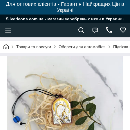
Для оптових клієнтів - Гарантія Найкращих Цін в
Україні
SilverIcons.com.ua - магазин серебряных икон в Украине ( о
Товари та послуги
Обереги для автомобіля
Підвіска