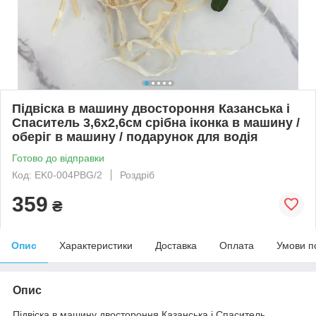
Підвіска в машину двостороння Казанська і
Спаситель 3,6х2,6см срібна іконка в машину /
оберіг в машину / подарунок для водія
Готово до відправки
Код: EK0-004PBG/2
Роздріб
359
₴
Опис
Характеристики
Доставка
Оплата
Умови п
Опис
Підвіска в машину двостороння Казанська і Спаситель