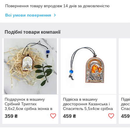
Повернення товару впродовж 14 днів за домовленістю
Всі умови повернення
Подібні товари компанії
Подарунок в машину
Підвіска в машину
Підв
Срібний Триптих
двостороння Казанська і
двос
3,6х2,6см срібна іконка в
Спаситель 5,5х4см срібна
Спас
машину / оберіг в машину
іконка в машину / оберіг в
ікон
359
459
459
₴
₴
/ подарунок для водія
машину / подарунок для
маши
водія
воді