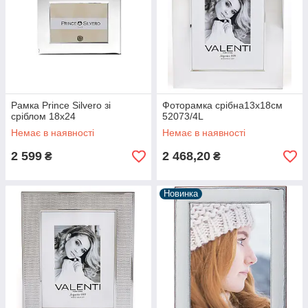
Рамка Prince Silvero зі
Фоторамка срібна13x18см
сріблом 18x24
52073/4L
Немає в наявності
Немає в наявності
2 599
2 468,20
₴
₴
Новинка