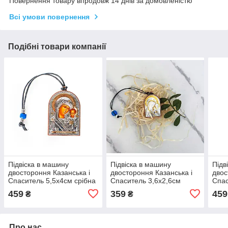
Повернення товару впродовж 14 днів за домовленістю
Всі умови повернення
Подібні товари компанії
Підвіска в машину
Підвіска в машину
Підв
двостороння Казанська і
двостороння Казанська і
двос
Спаситель 5,5х4см срібна
Спаситель 3,6х2,6см
Спас
іконка в машину / оберіг в
срібна іконка в машину /
ікон
459
359
459
₴
₴
машину / подарунок для
оберіг в машину /
маши
водія
подарунок для водія
воді
Про нас