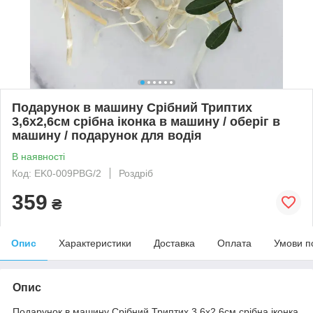
Подарунок в машину Срібний Триптих
3,6х2,6см срібна іконка в машину / оберіг в
машину / подарунок для водія
В наявності
Код: EK0-009PBG/2
Роздріб
359
₴
Опис
Характеристики
Доставка
Оплата
Умови п
Опис
Подарунок в машину Срібний Триптих 3,6х2,6см срібна іконка