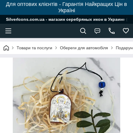
Для оптових клієнтів - Гарантія Найкращих Цін в
Україні
SilverIcons.com.ua - магазин серебряных икон в Украине ( о
Товари та послуги
Обереги для автомобіля
Подаруно