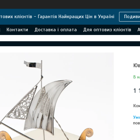
тових клієнтів - Гарантія Найкращих Цін в Україні
Подив
с
Контакти
Доставка і оплата
Для оптовиз клієнтів
А
Юв
В н
1 
Ком
пов