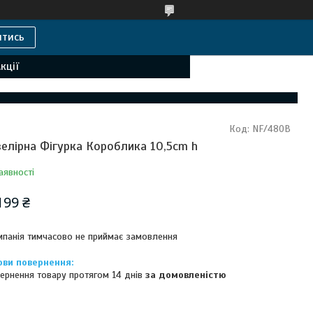
итись
кції
Код:
NF/480B
елірна Фігурка Короблика 10,5cm h
аявності
199 ₴
панія тимчасово не приймає замовлення
ернення товару протягом 14 днів
за домовленістю