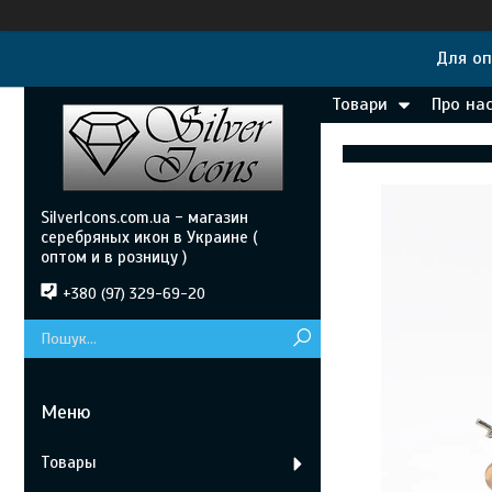
Для оп
Товари
Про на
SilverIcons.com.ua - магазин
серебряных икон в Украине (
оптом и в розницу )
+380 (97) 329-69-20
Товары