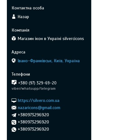
Назар
Магазин ікон в Україні silvercicons
Івано-Франківськ, Київ, Україна
+380 (97) 329-69-20
viber/whatsupp/telegram
https://silvero.com.ua
nazaricons@gmail.com
+380973296920
+380973296920
+380973296920