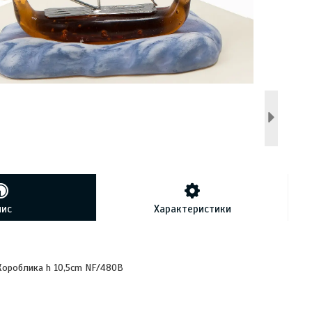
пис
Характеристики
Короблика h 10,5cm NF/480B