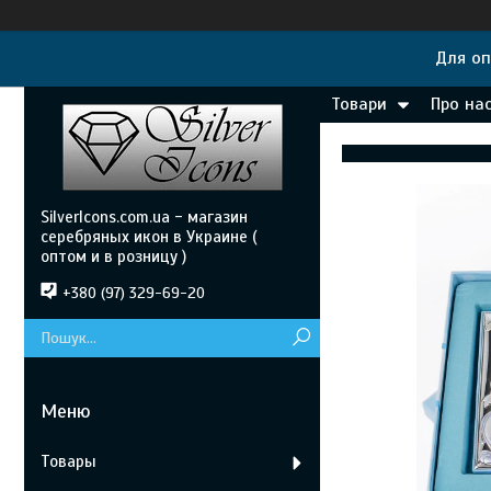
Для оп
Товари
Про на
SilverIcons.com.ua - магазин
серебряных икон в Украине (
оптом и в розницу )
+380 (97) 329-69-20
Товары