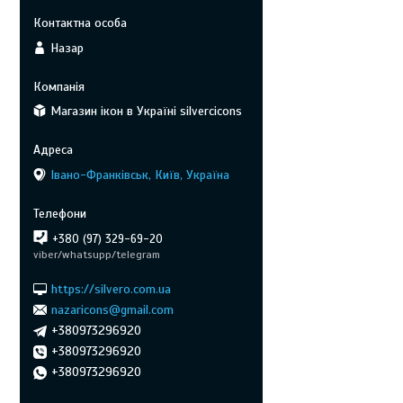
Назар
Магазин ікон в Україні silvercicons
Івано-Франківськ, Київ, Україна
+380 (97) 329-69-20
viber/whatsupp/telegram
https://silvero.com.ua
nazaricons@gmail.com
+380973296920
+380973296920
+380973296920