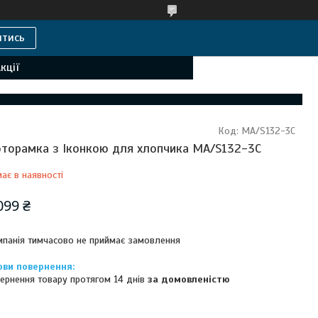
итись
кції
Код:
MA/S132-3C
торамка з Іконкою для хлопчика MA/S132-3C
ає в наявності
099 ₴
панія тимчасово не приймає замовлення
ернення товару протягом 14 днів
за домовленістю