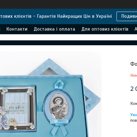
тових клієнтів - Гарантія Найкращих Цін в Україні
Подив
с
Контакти
Доставка і оплата
Для оптовиз клієнтів
А
Фо
Нем
2 
Ком
пов