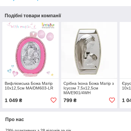
Подібні товари компанії
Вифліємська Божа Матір
Срібна Ікона Божа Матір з
Єрус
10х12,5см MA/DM603-LR
Ісусом 7,5x12,5см
10х
MA/E901/4WH
1 049
799
1 0
₴
₴
Про нас
79% позитивних з 28 відгуків за рік