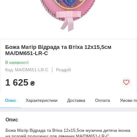
Божа Матір Відрада та Втіха 12x15,5см
MA/DM651-LR-C
В наявності
Код: MA/DM651-LR-C
Роздріб
1 625
₴
Опис
Характеристики
Доставка
Оплата
Умови п
Опис
Божа Матір Відрада та Втіха 12x15,5см музична дитяча іконка
на розовій подушечці для дівчинки MA/DM651-LR-C