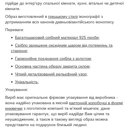
підійде до інтер'єру спальної кімнати, кухні, вітальні чи дитячої
кімнати.
Образ виготовлений в
грецькому стилі
іконографії з
дотриманням всіх канонів давньовізантійського іконопису.
Переваги
:
Багатошаровий срібний матеріал 925 проби;
Срібло захищене оксидним шаром від потемнінь та
старіння;
Гармонійне поєднання срібла з золотом;
Основна частина образу закрита склом;
Чіткий деталізований рельєфний узор;
Унікальність;
Упакування:
Виріб має оригінальне фірмове упакування від виробника -
ікона надійно упакована в якісній
картонній коробочці в формі
книжечки
з логотипом компанії та м'який мішечок; дане
упаковування гарантує, що виріб надійде Вам цілим та
неушкодженим, а також в такому вигляді образ можна
представити на подарунок близькій людині.