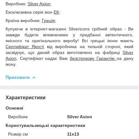
Виробник
:
Silver Axion
;
Ексклюзивна серія ікон
ЕК;
Країна виробник
:
Греція
;
Купуючи в інтернет-магазині Silvericons срібний образ - Ви
завжди будете впевненими у придбанні автентичного,
якісного та оригінального виробу! Всі грецькі ікони мають
Сертифікат Якості
від виробника на тильній стороні, який
засвідчує, що даний образ виготовлено на фабриці
Silver
Axion
. Сертифікат надає Вам
безстрокову Гарантію
на дану
ікону.
Приховати
Характеристики
Основні
Виробник
Silver Axion
Користувальницькі характеристики
Розмір см
11х13