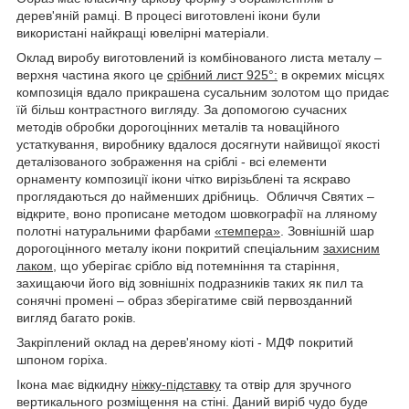
дерев'яній рамці. В процесі виготовлені ікони були
використані найкращі ювелірні матеріали.
Оклад виробу виготовлений із комбінованого листа металу –
верхня частина якого це
срібний лист 925°:
в окремих місцях
композиція вдало прикрашена сусальним золотом що придає
їй більш контрастного вигляду. За допомогою сучасних
методів обробки дорогоцінних металів та новаційного
устаткування, виробнику вдалося досягнути найвищої якості
деталізованого зображення на сріблі - всі елементи
орнаменту композиції ікони чітко вирізьблені та яскраво
проглядаються до найменших дрібниць. Обличчя Святих –
відкрите, воно прописане методом шовкографії на лляному
полотні натуральними фарбами
«темпера»
. З
овнішній шар
дорогоцінного металу ікони покритий спеціальним
захисним
лаком
, що уберігає срібло від потемніння та старіння,
захищаючи його від зовнішніх подразників таких як пил та
сонячні промені – образ зберігатиме свій первозданний
вигляд багато років.
Закріплений оклад на дерев'яному кіоті - МДФ покритий
шпоном горіха.
Ікона має відкидну
ніжку-підставку
та отвір для зручного
вертикального розміщення на стіні. Даний виріб чудо буде