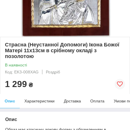
Страсна (Неустанної Допомоги) Ікона Божої
Матері 11х13см в срібному окладі з
позолотою
В наявності
Код: EK3-008XAG
Роздріб
1 299
₴
Опис
Характеристики
Доставка
Оплата
Умови п
Опис
Образ має класичну аркову форму з обрамленням в