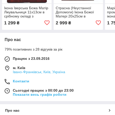
Ікона Іверська Божа Матір
Страсна (Неустанної
Марі
Лікувальниця 11х13см в
Допомоги) Ікона Божої
пром
срібному окладі з
Матері 20x25см в
ікон
позолотою
різнобарвній емалі
окла
1 299
2 999
1 7
₴
₴
аркової форми на дереві
Про нас
79% позитивних з 28 відгуків за рік
Працює з 23.09.2016
м. Київ
Івано-Франківськ, Київ, Україна
Контакти
Сьогодні працює з 00:00 до 23:00
Показати весь графік роботи
Про нас