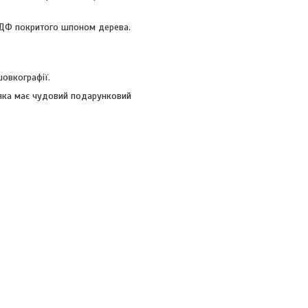
 МДФ покритого шпоном дерева.
овкографії.
 яка має чудовий подарунковий