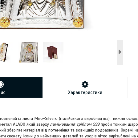
пис
Характеристики
овлений із листа Miro-Silvero (італійського виробництва); нижня основ
 метал ALADO який зверху
ламінований сріблом 999
проби тонким шаром
ий зберігає матеріал від потемніння та зовнішніх подразників. Окремі 
енти сюжету ікони до найменших деталей та узорів чітко вирізьблені на