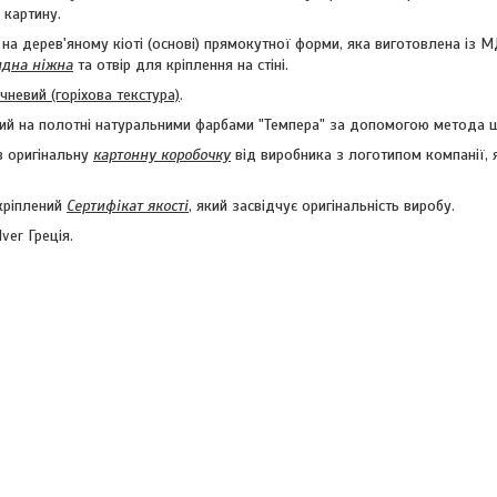
 картину.
 на дерев'яному кіоті (основі) прямокутної форми, яка виготовлена із
идна ніжна
та отвір для кріплення на стіні.
чневий (горіхова текстура)
.
ний на полотні натуральними фарбами "Темпера" за допомогою метода ш
в оригінальну
картонну коробочку
від виробника з логотипом компанії,
акріплений
Сертифікат якості
, який засвідчує оригінальність виробу.
lver Греція.