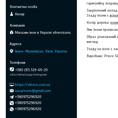
гармонійну яскраву
Закріплений оклад
Назар
Ззаду ікони є
відк
Колір дерева:
кори
Лик ікони прописа
Магазин ікон в Україні silvercicons
Образ упакований 
вигляд.
Ззаду на іконі є з
Івано-Франківськ, Київ, Україна
Виробник: Prince Si
+380 (97) 329-69-20
viber/whatsupp/telegram
https://silvero.com.ua
nazaricons@gmail.com
+380973296920
+380973296920
+380973296920