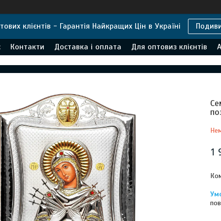
тових клієнтів - Гарантія Найкращих Цін в Україні
Подив
с
Контакти
Доставка і оплата
Для оптовиз клієнтів
А
Се
по
Нем
1 
Ком
пов