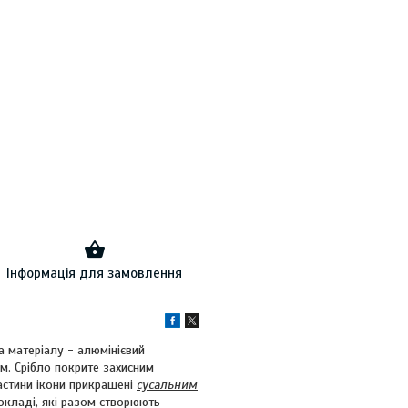
Інформація для замовлення
а матеріалу - алюмінієвий
. Срібло покрите захисним
частини ікони прикрашені
сусальним
 окладі, які разом створюють