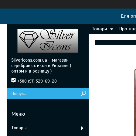
Для оп
Товари
Про на
SilverIcons.com.ua - магазин
серебряных икон в Украине (
оптом и в розницу )
+380 (97) 329-69-20
Товары