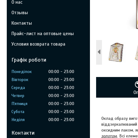
О нас
Отзывы
Контакты
Прайс-лист на оптовые цены
Условия возврата товара
Графік роботи
Понеділок
00:00
23:00
Вівторок
00:00
23:00
Середа
00:00
23:00
О
Четвер
00:00
23:00
Пʼятниця
00:00
23:00
Субота
00:00
23:00
Оклад образу вигот
Неділя
00:00
23:00
віддзеркалюваний
оксидним лаком, як
Контакти
золотом
. Всі елем