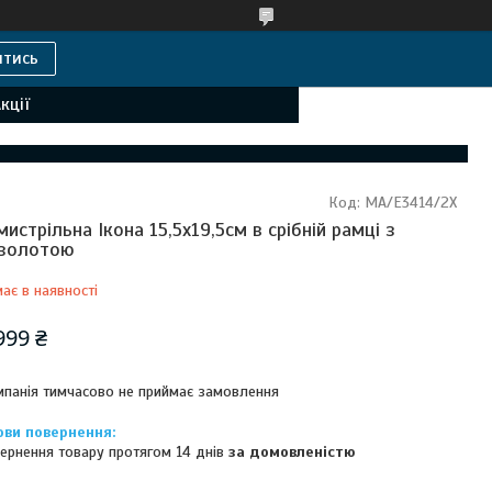
итись
кції
Код:
MA/E3414/2X
мистрільна Ікона 15,5x19,5см в срібній рамці з
золотою
ає в наявності
999 ₴
панія тимчасово не приймає замовлення
ернення товару протягом 14 днів
за домовленістю