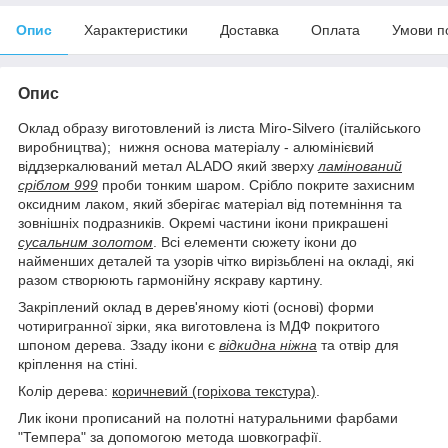
Опис
Характеристики
Доставка
Оплата
Умови п
Опис
Оклад образу виготовлений із листа Miro-Silvero (італійського
виробництва); нижня основа матеріалу - алюмінієвий
віддзеркалюваний метал ALADO який зверху
ламінований
сріблом 999
проби тонким шаром. Срібло покрите захисним
оксидним лаком, який зберігає матеріал від потемніння та
зовнішніх подразників. Окремі частини ікони прикрашені
сусальним золотом
. Всі елементи сюжету ікони до
найменших деталей та узорів чітко вирізьблені на окладі, які
разом створюють гармонійну яскраву картину.
Закріплений оклад в дерев'яному кіоті (основі) форми
чотиригранної зірки, яка виготовлена із МДФ покритого
шпоном дерева. Ззаду ікони є
відкидна ніжна
та отвір для
кріплення на стіні.
Колір дерева:
коричневий (горіхова текстура)
.
Лик ікони прописаний на полотні натуральними фарбами
"Темпера" за допомогою метода шовкографії.