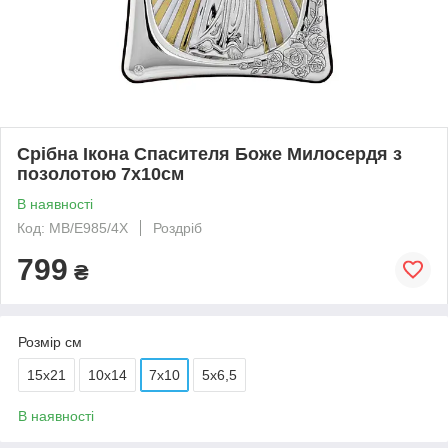
Срібна Ікона Спасителя Боже Милосердя з
позолотою 7х10см
В наявності
Код: MB/E985/4X
Роздріб
799
₴
Розмір см
15x21
10x14
7х10
5x6,5
В наявності