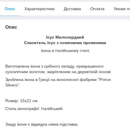
Опис
Характеристики
Доставка
Оплата
Умови п
Опис
Ісус Милосердний
Спаситель Ісус з сонячними променями
Ікона в італійському стилі
Виготовлена ікона з срібного окладу, прикрашеного
сухозлітним золотом, закріпленим на дерев'яній основі.
Зроблена ікона в Греції на іконописної фабрики "Prince
Silvero".
Розмір: 15х21 см.
Стиль іконографії: Італійський.
Ззаду ікони є відкидна ніжка-підставка.