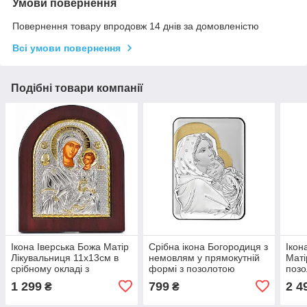
Умови повернення
Повернення товару впродовж 14 днів за домовленістю
Всі умови повернення
Подібні товари компанії
Ікона Іверська Божа Матір
Срібна ікона Богородиця з
Ікон
Лікувальниця 11х13см в
немовлям у прямокутній
Маті
срібному окладі з
формі з позолотою
поз
позолотою
7х10см Роберто Ферруцці
1 299
799
2 4
₴
₴