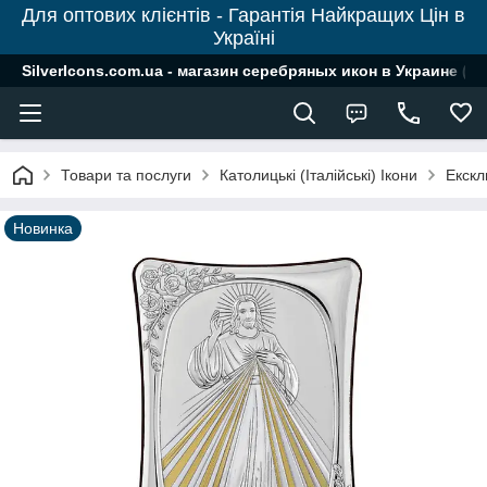
Для оптових клієнтів - Гарантія Найкращих Цін в
Україні
SilverIcons.com.ua - магазин серебряных икон в Украине ( о
Товари та послуги
Католицькі (Італійські) Ікони
Екскл
Новинка