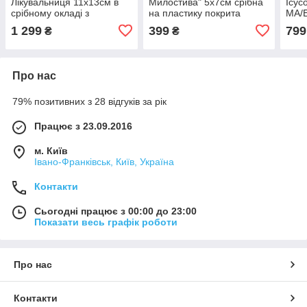
Лікувальниця 11х13см в
Милостива" 5х7см срібна
Ісус
срібному окладі з
на пластику покрита
MA/
позолотою
ємалью
1 299
399
799
₴
₴
Про нас
79% позитивних з 28 відгуків за рік
Працює з 23.09.2016
м. Київ
Івано-Франківськ, Київ, Україна
Контакти
Сьогодні працює з 00:00 до 23:00
Показати весь графік роботи
Про нас
Контакти