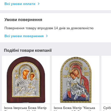
Всі умови оплати
Умови повернення
Повернення товару впродовж 14 днів за домовленістю
Всі умови повернення
Подібні товари компанії
Ікона Іверська Божа Матір
Ікона Божа Матір "Кікська
Сріб