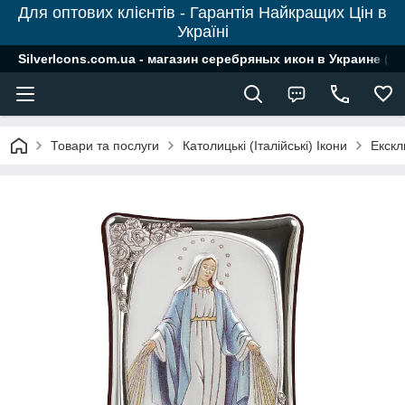
Для оптових клієнтів - Гарантія Найкращих Цін в
Україні
SilverIcons.com.ua - магазин серебряных икон в Украине ( о
Товари та послуги
Католицькі (Італійські) Ікони
Екскл