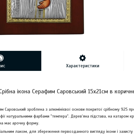
пис
Характеристики
Срібна ікона Серафим Саровський 15х21см в коричн
им Саровський зроблена з алюмінієвої основи покритої срібному 925 пр
ії натуральними фарбами "темпера". Дерев'яна підстава, на катаром к
на має арочну форму.
іальним лаком, для збереження первозданного вигляду ікони і захисту ві