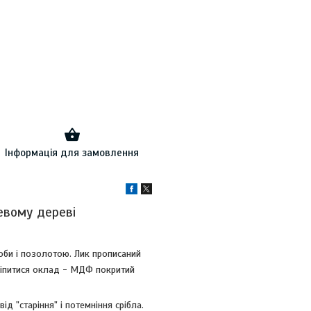
Інформація для замовлення
евому дереві
оби і позолотою. Лик прописаний
ріпитися оклад - МДФ покритий
д "старіння" і потемніння срібла.