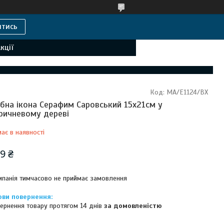
итись
кції
Код:
MA/E1124/BX
ібна ікона Серафим Саровський 15х21см у
ричневому дереві
ає в наявності
9 ₴
панія тимчасово не приймає замовлення
ернення товару протягом 14 днів
за домовленістю