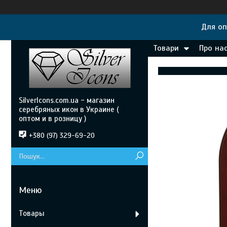
Для оп
Товари
Про на
SilverIcons.com.ua - магазин
серебряных икон в Украине (
оптом и в розницу )
+380 (97) 329-69-20
Товары