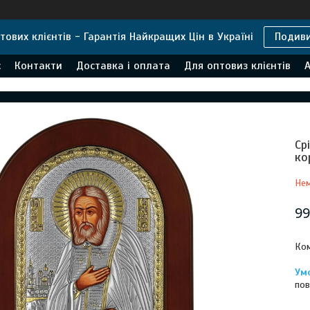
тових клієнтів - Гарантія Найкращих Цін в Україні
Подив
с
Контакти
Доставка і оплата
Для оптовиз клієнтів
А
Ср
ко
Нем
99
Ком
пов