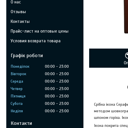
О нас
Отзывы
Контакты
Прайс-лист на оптовые цены
Условия возврата товара
Графік роботи
О
Понеділок
00:00
23:00
Вівторок
00:00
23:00
Середа
00:00
23:00
Четвер
00:00
23:00
Пʼятниця
00:00
23:00
Субота
00:00
23:00
Срібна ікона Сераф
методом шовкограф
Неділя
00:00
23:00
шпоном горіха. Іко
Контакти
Ікона покрита спец