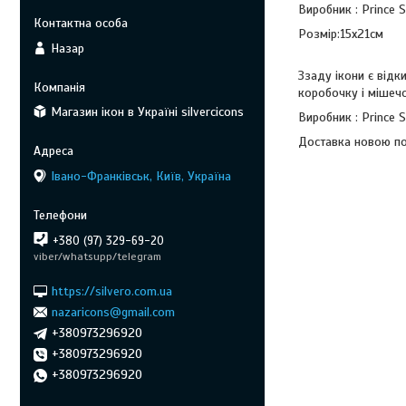
Виробник : Prince Si
Розмір:15х21см
Назар
Ззаду ікони є відк
коробочку і мішечо
Магазин ікон в Україні silvercicons
Виробник : Prince Si
Доставка новою п
Івано-Франківськ, Київ, Україна
+380 (97) 329-69-20
viber/whatsupp/telegram
https://silvero.com.ua
nazaricons@gmail.com
+380973296920
+380973296920
+380973296920