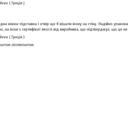
lveo ( Греція )
идна ніжка-підставка і отвір що б вішати ікону на стіну. Надійно упаков
к, на іконі є сертифікат якості від виробника, що підтверджує, що це не
lveo ( Греція )
оштою післяплатою