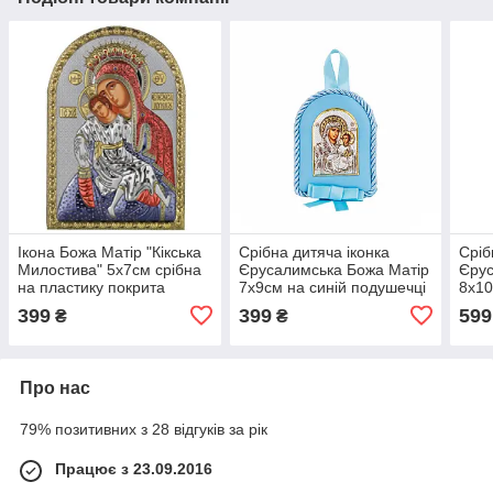
Ікона Божа Матір "Кікська
Срібна дитяча іконка
Сріб
Милостива" 5х7см срібна
Єрусалимська Божа Матір
Єрус
на пластику покрита
7х9см на синій подушечці
8х10
ємалью
поду
399
399
599
₴
₴
Про нас
79% позитивних з 28 відгуків за рік
Працює з 23.09.2016