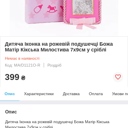
Дитяча Іконка на рожевій подушечці Божа
Матір Кікська Милостива 7х9см у сріблі
Немає в наявності
Код: MA/D1121O-R
Роздріб
399
₴
Опис
Характеристики
Доставка
Оплата
Умови п
Опис
Дитяча Іконка на рожевій подушечці Божа Матір Кікська
Милостива 7х9см у сріблі