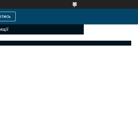
итись
кції