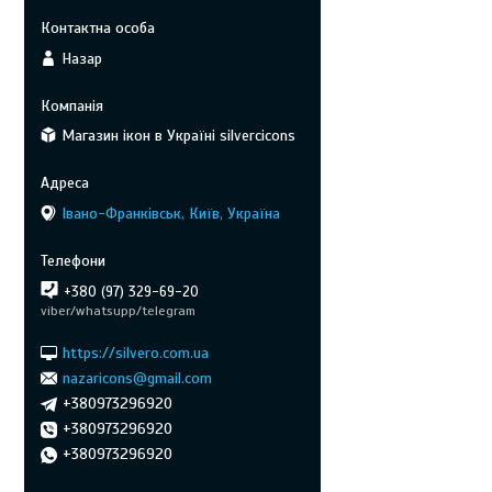
Назар
Магазин ікон в Україні silvercicons
Івано-Франківськ, Київ, Україна
+380 (97) 329-69-20
viber/whatsupp/telegram
https://silvero.com.ua
nazaricons@gmail.com
+380973296920
+380973296920
+380973296920