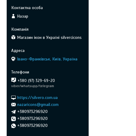
Назар
Магазин ікон в Україні silvercicons
Івано-Франківськ, Київ, Україна
+380 (97) 329-69-20
viber/whatsupp/telegram
https://silvero.com.ua
nazaricons@gmail.com
+380973296920
+380973296920
+380973296920