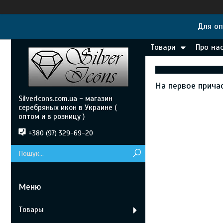
Для оп
Товари
Про на
На первое прича
SilverIcons.com.ua - магазин
серебряных икон в Украине (
оптом и в розницу )
+380 (97) 329-69-20
Товары