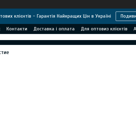
тових клієнтів - Гарантія Найкращих Цін в Україні
Подив
с
Контакти
Доставка і оплата
Для оптовиз клієнтів
А
стие