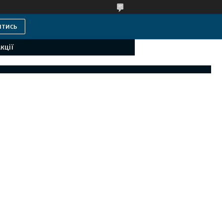
итись
кції